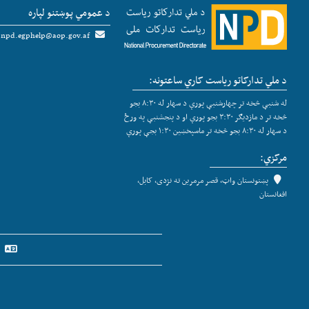
د عمومي پوښتنو لپاره
npd.egphelp@aop.gov.af
د ملي تدارکاتو ریاست کاري ساعتونه:
له شنبې څخه تر چهارشنبې پورې د سهار له ۸:۳۰ بجو
څخه تر د مازدیګر ۳:۳۰ بجو پورې او د پنجشنبې په ورځ
د سهار له ۸:۳۰ بجو څخه تر ماسپخښین ۱:۳۰ بجې پورې
مرکزي:
پښتونستان واټ، قصر مرمرین ته نژدی، کابل،
افغانستان