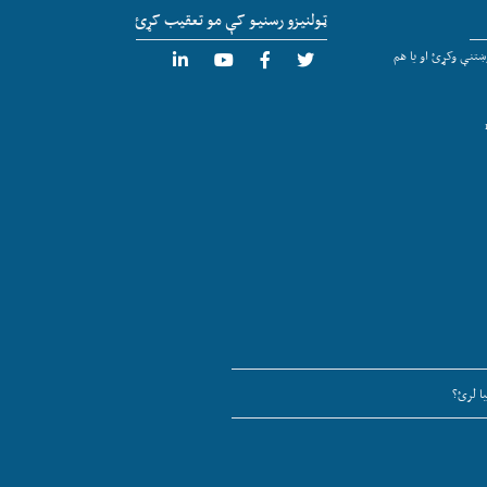
ټولنیزو رسنیو کې مو تعقیب کړئ
تنې وکړئ او یا هم
ا لرئ؟