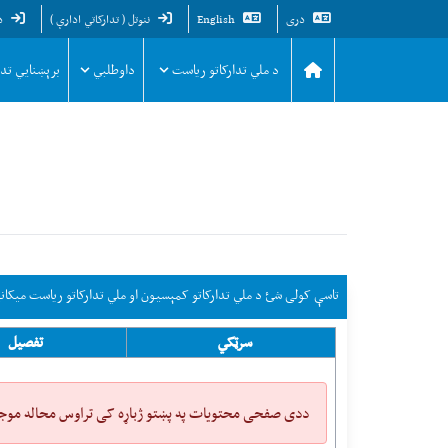
دری
English
ننوتل ( تدارکاتي ادارې )
د
د ملي تدارکاتو ریاست
داوطلبي
برېښنايي تد
تاسې کولی شئ د ملي تدارکاتو کمېسیون او ملي تدارکاتو ریاست میکانی
سرټکي
تفصیل
ددی صفحی محتویات په پښتو ژباړه کی تراوس محاله موج