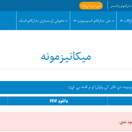
 شرکتونو راجستر
موږ سره ا ړیکه
ارکات
د ملي تدارکاتو انسټیټوټ
د حقوقی او معیاری تدارکاتو اسناد
میکانیزمونه
زمونه دې ځای کې ولولئ او تر لاسه یې کړئ.
ډانلوډ PDF
ود ندی.