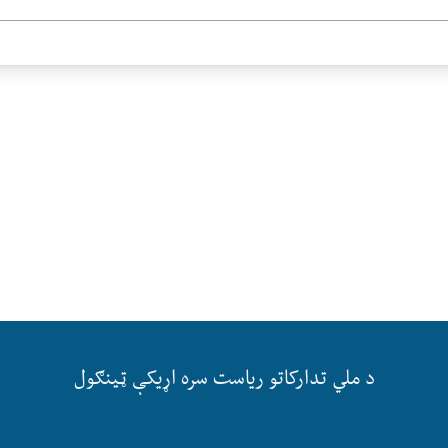
د ملي تدارکاتو ریاست سره اړیکې ټینګول