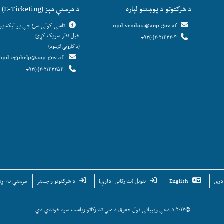
د شرکتوتو د پوښتنو لپاره
د مرستې مېز (E-Ticketing)
npd.vendors@aop.gov.af
تاسې کولی شئ چې پر لیکه پوښ
خپل نظر شریک کړئ.
۲۰۲۱۴۳۲۰۴(۰)۹۳+
(د کارونې لارښود)
npd.egphelp@aop.gov.af
۲۰۲۱۴۳۲۵۴(۰)۹۳+
دری
English
ننوتل (تدارکاتي ادارې)
د شرکتونو راجستر
مرستې ته اړتی
©۲۰۱۷ د دغې وېبپانې ټول حقوق د ملي تدارکاتو ریاست سره خوندي دي.