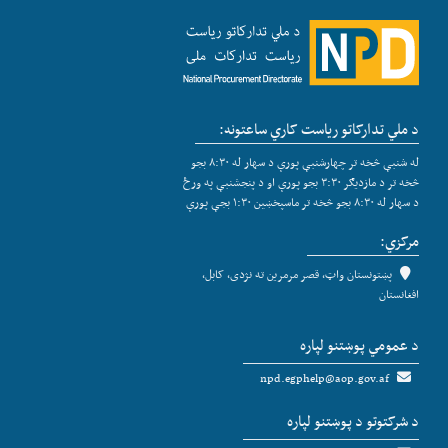
د ملي تدارکاتو ریاست کاري ساعتونه:
له شنبې څخه تر چهارشنبې پورې د سهار له ۸:۳۰ بجو
څخه تر د مازدیګر ۳:۳۰ بجو پورې او د پنجشنبې په ورځ
د سهار له ۸:۳۰ بجو څخه تر ماسپخښین ۱:۳۰ بجې پورې
مرکزي:
پښتونستان واټ، قصر مرمرین ته نژدی، کابل،
افغانستان
د عمومي پوښتنو لپاره
npd.egphelp@aop.gov.af
د شرکتوتو د پوښتنو لپاره