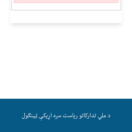
د ملي تدارکاتو ریاست سره اړیکې ټینګول