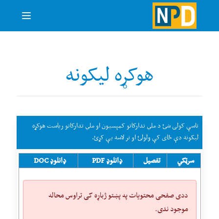
هوکړه لیکونه
تاسې کولی شئ د ملي تدارکاتو کمېسیون او ملي تدارکاتو ریاست هوکړه
لیکونه دې ځای کې ولولئ او تر لاسه یې کړئ.
سرټکي
تفصیل
ډانلوډ PDF
ډانلوډ DOC
ددی صفحی محتویات په پښتو ژباړه کی تراوس محاله
موجود ندی.