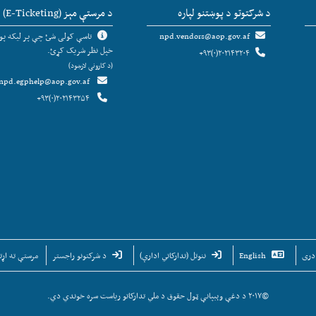
د شرکتوتو د پوښتنو لپاره
د مرستې مېز (E-Ticketing)
npd.vendors@aop.gov.af
تاسې کولی شئ چې پر لیکه پوښ
خپل نظر شریک کړئ.
۲۰۲۱۴۳۲۰۴(۰)۹۳+
(د کارونې لارښود)
npd.egphelp@aop.gov.af
۲۰۲۱۴۳۲۵۴(۰)۹۳+
دری
English
ننوتل (تدارکاتي ادارې)
د شرکتونو راجستر
مرستې ته اړتی
©۲۰۱۷ د دغې وېبپانې ټول حقوق د ملي تدارکاتو ریاست سره خوندي دي.