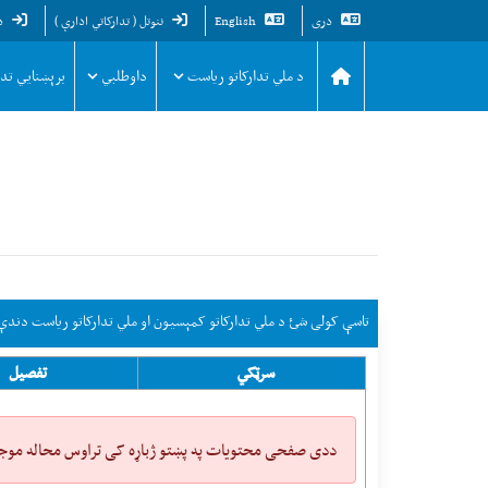
دری
English
ننوتل ( تدارکاتي ادارې )
د
د ملي تدارکاتو ریاست
داوطلبي
برېښنايي تد
تاسې کولی شئ د ملي تدارکاتو کمېسیون او ملي تدارکاتو ریاست دندې ا
سرټکي
تفصیل
ددی صفحی محتویات په پښتو ژباړه کی تراوس محاله موج