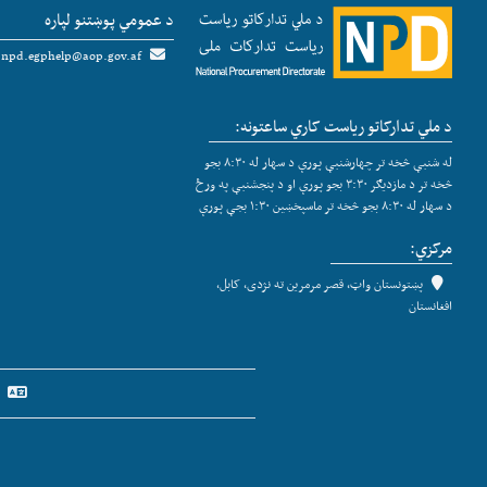
د عمومي پوښتنو لپاره
npd.egphelp@aop.gov.af
د ملي تدارکاتو ریاست کاري ساعتونه:
له شنبې څخه تر چهارشنبې پورې د سهار له ۸:۳۰ بجو
څخه تر د مازدیګر ۳:۳۰ بجو پورې او د پنجشنبې په ورځ
د سهار له ۸:۳۰ بجو څخه تر ماسپخښین ۱:۳۰ بجې پورې
مرکزي:
پښتونستان واټ، قصر مرمرین ته نژدی، کابل،
افغانستان