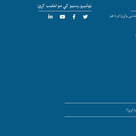
ټولنیزو رسنیو کې مو تعقیب کړئ
تنې وکړئ او یا هم
ا لرئ؟