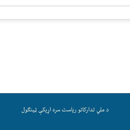
د ملي تدارکاتو ریاست سره اړیکې ټینګول