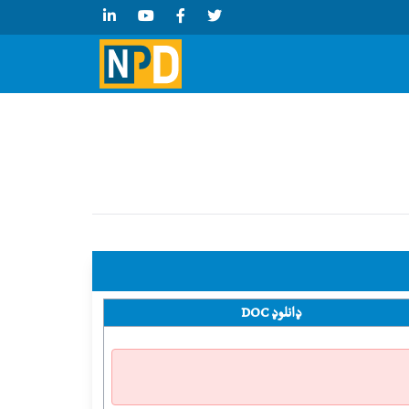
ډانلوډ DOC