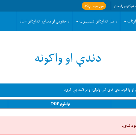
 شرکتونو راجستر
موږ سره ا ړیکه
ارکات
د ملي تدارکاتو انسټیټوټ
د حقوقی او معیاری تدارکاتو اسناد
دندې او واکونه
و واکونه دې ځای کې ولولئ او تر لاسه یې کړئ.
ډانلوډ PDF
ود ندی.